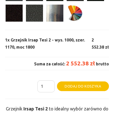
1x
Grzejnik Irsap Tesi 2 - wys. 1000, szer.
2
1170, moc 1800
552.38 zł
2 552.38 zł
Suma za całość:
brutto
ilość
Al
DODAJ DO KOSZYKA
Grzejnik
Irsap
Tesi
Grzejnik
Irsap Tesi
2
to idealny wybór zarówno do
2