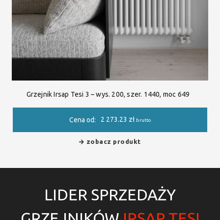
Grzejnik Irsap Tesi 3 – wys. 200, szer. 1440, moc 649
2 273.23
zł
Cena od:
brutto
zobacz produkt
LIDER SPRZEDAŻY
GRZEJNIKÓW
IRSAP TESI