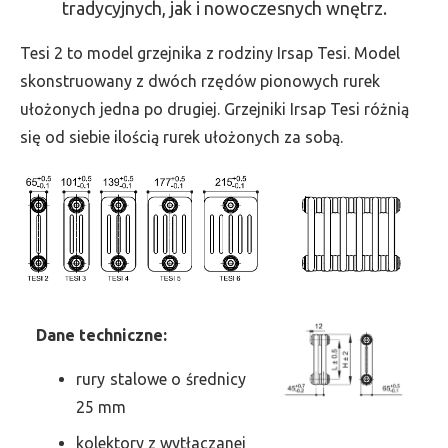
tradycyjnych, jak i nowoczesnych wnętrz.
-
wys.
Tesi 2 to model grzejnika z rodziny Irsap Tesi. Model
1000,
skonstruowany z dwóch rzędów pionowych rurek
szer.
ułożonych jedna po drugiej. Grzejniki Irsap Tesi różnią
1170,
się od siebie ilością rurek ułożonych za sobą.
moc
1800
Dane
t
echniczne:
rury stalowe o średnicy
25 mm
kolektory z wytłaczanej