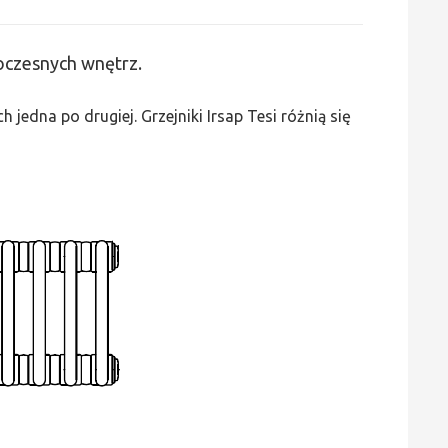
Irsap
Tesi
woczesnych wnętrz.
2
-
edna po drugiej. Grzejniki Irsap Tesi różnią się
wys.
1000,
szer.
675,
moc
1038