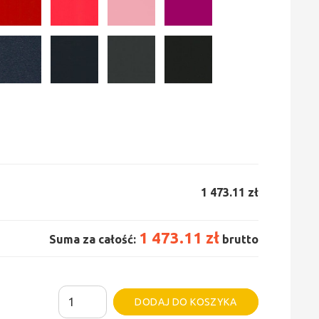
1 473.11 zł
1 473.11 zł
Suma za całość:
brutto
ilość
Alternative:
DODAJ DO KOSZYKA
Grzejnik