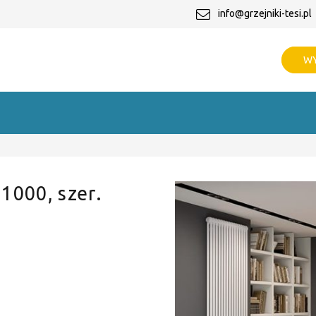
info@grzejniki-tesi.pl
WY
 1000, szer.