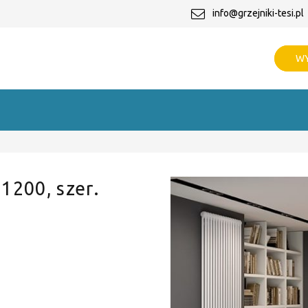
info@grzejniki-tesi.pl
WY
 1200, szer.