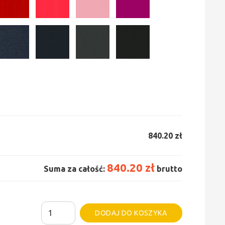
840.20 zł
840.20 zł
Suma za całość:
brutto
ilość
Alternative:
DODAJ DO KOSZYKA
Grzejnik