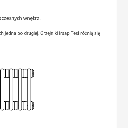
Irsap
Tesi
woczesnych wnętrz.
2
-
edna po drugiej. Grzejniki Irsap Tesi różnią się
wys.
1200,
szer.
315,
moc
578