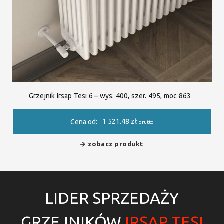
Grzejnik Irsap Tesi 6 – wys. 400, szer. 495, moc 863
1 521.48
zł
Cena od:
brutto
zobacz produkt
LIDER SPRZEDAŻY
GRZEJNIKÓW
IRSAP TESI