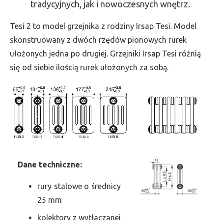
tradycyjnych, jak i nowoczesnych wnętrz.
-
wys.
Tesi 2 to model grzejnika z rodziny Irsap Tesi. Model
1500,
skonstruowany z dwóch rzędów pionowych rurek
szer.
ułożonych jedna po drugiej. Grzejniki Irsap Tesi różnią
180,
się od siebie ilością rurek ułożonych za sobą.
moc
412
Dane
t
echniczne:
rury stalowe o średnicy
25 mm
kolektory z wytłaczanej