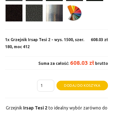
1x
Grzejnik Irsap Tesi 2 - wys. 1500, szer.
608.03 zł
180, moc 412
608.03 zł
Suma za całość:
brutto
ilość
Al
DODAJ DO KOSZYKA
Grzejnik
Irsap
Tesi
Grzejnik
Irsap Tesi
2
to idealny wybór zarówno do
2