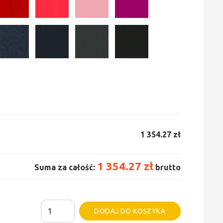
1 354.27 zł
1 354.27 zł
Suma za całość:
brutto
ilość
Alternative:
DODAJ DO KOSZYKA
Grzejnik