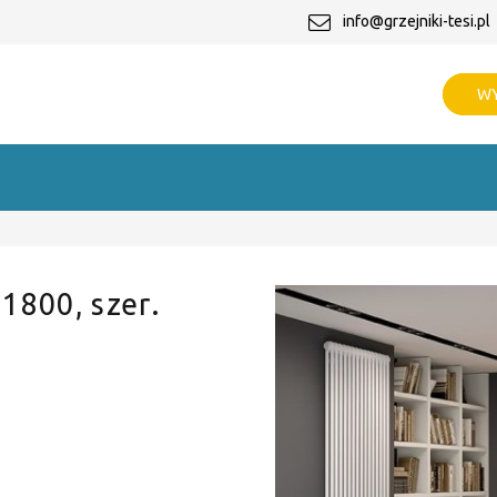
info@grzejniki-tesi.pl
WY
 1800, szer.