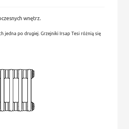
Irsap
Tesi
woczesnych wnętrz.
2
-
edna po drugiej. Grzejniki Irsap Tesi różnią się
wys.
1800,
szer.
360,
moc
994