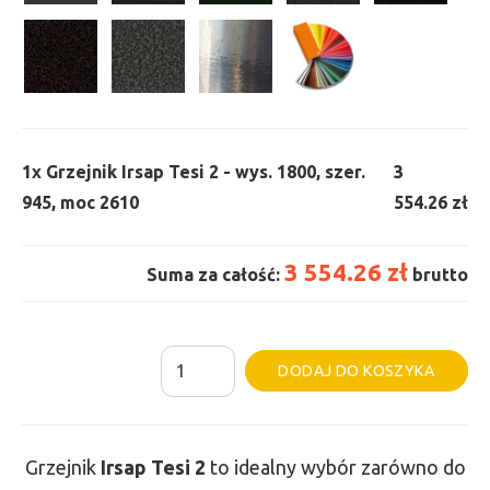
1x
Grzejnik Irsap Tesi 2 - wys. 1800, szer.
3
945, moc 2610
554.26 zł
3 554.26 zł
Suma za całość:
brutto
ilość
Al
DODAJ DO KOSZYKA
Grzejnik
Irsap
Tesi
Grzejnik
Irsap Tesi
2
to idealny wybór zarówno do
2