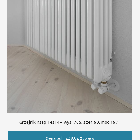
Grzejnik Irsap Tesi 4 – wys. 765, szer. 90, moc 197
228.02
zł
Cena od:
brutto