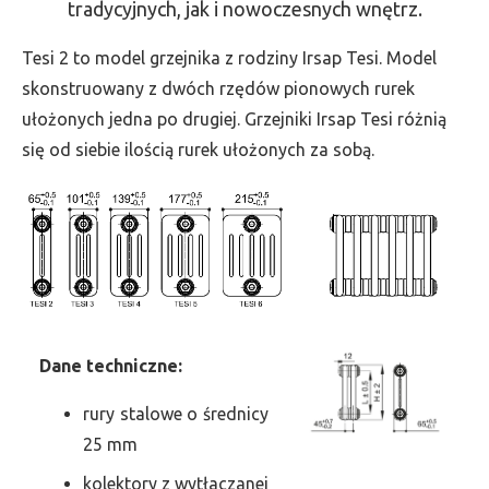
tradycyjnych, jak i nowoczesnych wnętrz.
-
wys.
Tesi 2 to model grzejnika z rodziny Irsap Tesi. Model
1800,
skonstruowany z dwóch rzędów pionowych rurek
szer.
ułożonych jedna po drugiej. Grzejniki Irsap Tesi różnią
945,
się od siebie ilością rurek ułożonych za sobą.
moc
2610
Dane
t
echniczne:
rury stalowe o średnicy
25 mm
kolektory z wytłaczanej