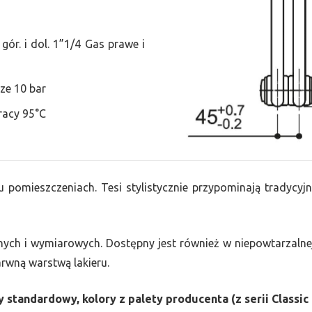
ór. i dol. 1”1/4 Gas prawe i
ze 10 bar
racy 95°C
u pomieszczeniach. Tesi stylistycznie przypominają tradycyjn
nych i wymiarowych. Dostępny jest również w niepowtarzalnej
barwną warstwą lakieru.
 standardowy, kolory z palety producenta (z serii Classic 