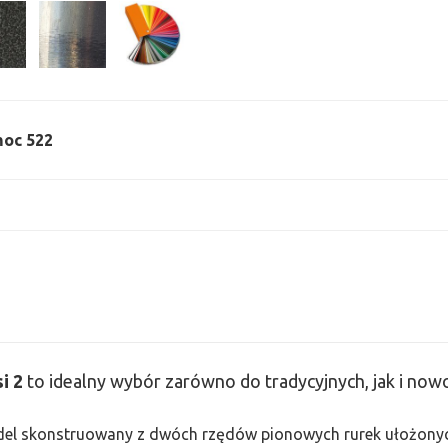
 moc 522
si
2
to idealny wybór zarówno do tradycyjnych, jak i no
odel skonstruowany z dwóch rzędów pionowych rurek ułożonych j