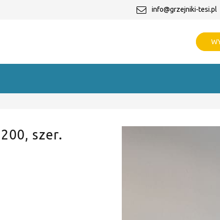
info@grzejniki-tesi.pl
WY
 200, szer.