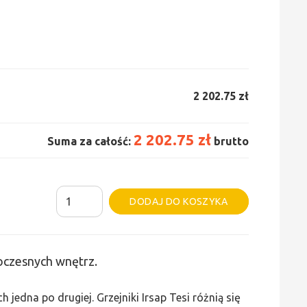
2 202.75 zł
2 202.75 zł
Suma za całość:
brutto
ilość
Alternative:
DODAJ DO KOSZYKA
Grzejnik
Irsap
Tesi
woczesnych wnętrz.
2
-
edna po drugiej. Grzejniki Irsap Tesi różnią się