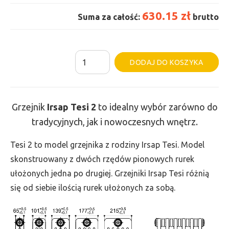
630.15 zł
Suma za całość:
brutto
ilość
Al
DODAJ DO KOSZYKA
Grzejnik
Irsap
Tesi
Grzejnik
Irsap Tesi
2
to idealny wybór zarówno do
2
tradycyjnych, jak i nowoczesnych wnętrz.
-
wys.
Tesi 2 to model grzejnika z rodziny Irsap Tesi. Model
200,
skonstruowany z dwóch rzędów pionowych rurek
szer.
ułożonych jedna po drugiej. Grzejniki Irsap Tesi różnią
450,
się od siebie ilością rurek ułożonych za sobą.
moc
149