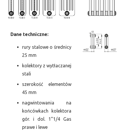
Dane
t
echniczne:
rury stalowe o średnicy
25 mm
kolektory z wytłaczanej
stali
szerokość elementów
45 mm
nagwintowania na
końcówkach kolektora
gór. i dol. 1”1/4 Gas
prawe i lewe