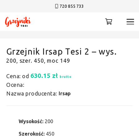
720 855 733
Grzejnik Irsap Tesi 2 – wys.
200, szer. 450, moc 149
630.15
zł
Cena: od
brutto
Ocena:
Nazwa producenta:
Irsap
Wysokość:
200
Szerokość:
450