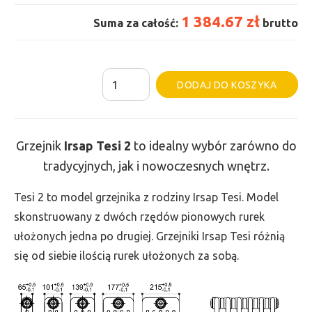
1 384.67 zł
Suma za całość:
brutto
ilość
Al
DODAJ DO KOSZYKA
Grzejnik
Irsap
Tesi
Grzejnik
Irsap Tesi
2
to idealny wybór zarówno do
2
tradycyjnych, jak i nowoczesnych wnętrz.
-
wys.
Tesi 2 to model grzejnika z rodziny Irsap Tesi. Model
200,
skonstruowany z dwóch rzędów pionowych rurek
szer.
ułożonych jedna po drugiej. Grzejniki Irsap Tesi różnią
990,
się od siebie ilością rurek ułożonych za sobą.
moc
328