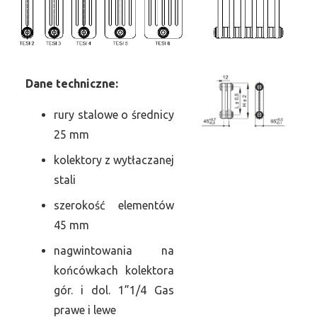
Dane
t
echniczne:
rury stalowe o średnicy
25 mm
kolektory z wytłaczanej
stali
szerokość elementów
45 mm
nagwintowania na
końcówkach kolektora
gór. i dol. 1”1/4 Gas
prawe i lewe