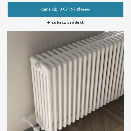
3 071.97
zł
Cena od:
brutto
zobacz produkt