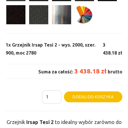
1x
Grzejnik Irsap Tesi 2 - wys. 2000, szer.
3
900, moc 2780
438.18 zł
3 438.18 zł
Suma za całość:
brutto
ilość
Al
DODAJ DO KOSZYKA
Grzejnik
Irsap
Tesi
Grzejnik
Irsap Tesi
2
to idealny wybór zarówno do
2