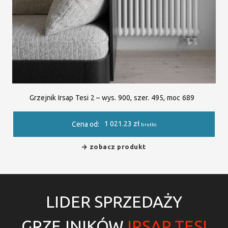
Grzejnik Irsap Tesi 2 – wys. 900, szer. 495, moc 689
1 021.23
zł
Cena od:
brutto
zobacz produkt
LIDER SPRZEDAŻY
GRZEJNIKÓW
IRSAP TESI