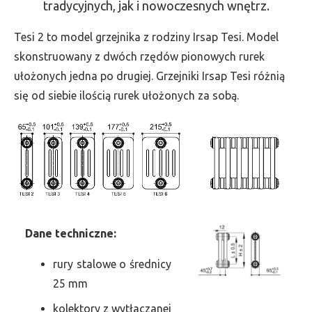
tradycyjnych, jak i nowoczesnych wnętrz.
-
wys.
Tesi 2 to model grzejnika z rodziny Irsap Tesi. Model
2000,
skonstruowany z dwóch rzędów pionowych rurek
szer.
ułożonych jedna po drugiej. Grzejniki Irsap Tesi różnią
900,
się od siebie ilością rurek ułożonych za sobą.
moc
2780
Dane
t
echniczne:
rury stalowe o średnicy
25 mm
kolektory z wytłaczanej