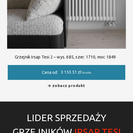
Grzejnik Irsap Tesi 2 – wys. 685, szer. 1710, moc 1849
3 153.51
zł
Cena od:
brutto
zobacz produkt
LIDER SPRZEDAŻY
GRZEJNIKÓW
IRSAP TESI