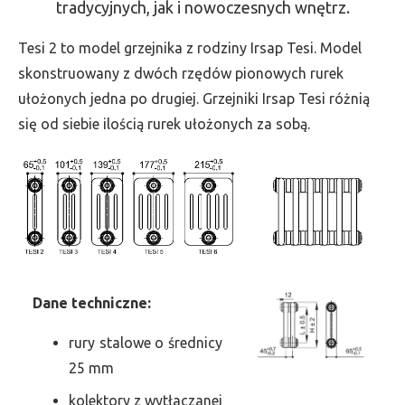
tradycyjnych, jak i nowoczesnych wnętrz.
-
wys.
Tesi 2 to model grzejnika z rodziny Irsap Tesi. Model
2500,
skonstruowany z dwóch rzędów pionowych rurek
szer.
ułożonych jedna po drugiej. Grzejniki Irsap Tesi różnią
450,
się od siebie ilością rurek ułożonych za sobą.
moc
1778
Dane
t
echniczne:
rury stalowe o średnicy
25 mm
kolektory z wytłaczanej