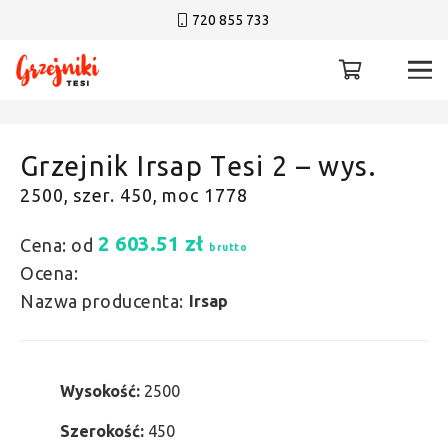
720 855 733
Grzejnik Irsap Tesi 2 – wys.
2500, szer. 450, moc 1778
2 603.51
zł
Cena: od
brutto
Ocena:
Nazwa producenta:
Irsap
Wysokość:
2500
Szerokość:
450