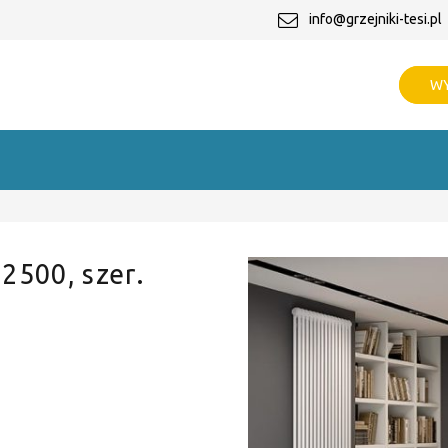
info@grzejniki-tesi.pl
WY
 2500, szer.