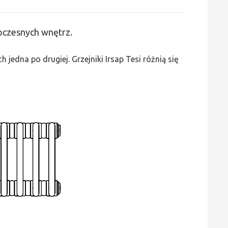
Irsap
Tesi
woczesnych wnętrz.
2
-
edna po drugiej. Grzejniki Irsap Tesi różnią się
wys.
2500,
szer.
810,
moc
3200