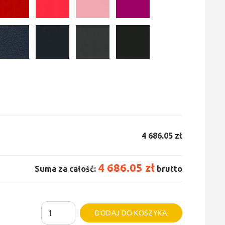
4 686.05 zł
4 686.05 zł
Suma za całość:
brutto
ilość
Alternative:
DODAJ DO KOSZYKA
Grzejnik