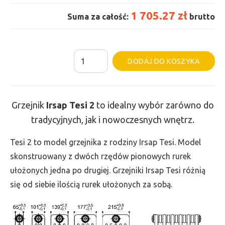
1 705.27 zł
Suma za całość:
brutto
ilość
Al
DODAJ DO KOSZYKA
Grzejnik
Irsap
Tesi
Grzejnik
Irsap Tesi
2
to idealny wybór zarówno do
2
tradycyjnych, jak i nowoczesnych wnętrz.
-
wys.
Tesi 2 to model grzejnika z rodziny Irsap Tesi. Model
300,
skonstruowany z dwóch rzędów pionowych rurek
szer.
ułożonych jedna po drugiej. Grzejniki Irsap Tesi różnią
1080,
się od siebie ilością rurek ułożonych za sobą.
moc
563