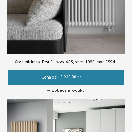
Grzejnik Irsap Tesi 5 – wys. 685, szer. 1080, moc 2594
2 942.08
zł
Cena od:
brutto
zobacz produkt