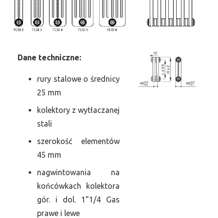
Dane
t
echniczne:
rury stalowe o średnicy
25 mm
kolektory z wytłaczanej
stali
szerokość elementów
45 mm
nagwintowania na
końcówkach kolektora
gór. i dol. 1”1/4 Gas
prawe i lewe