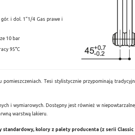
ór. i dol. 1”1/4 Gas prawe i
ze 10 bar
racy 95°C
u pomieszczeniach. Tesi stylistycznie przypominają tradycyjn
nych i wymiarowych. Dostępny jest również w niepowtarzalnej
barwną warstwą lakieru.
 standardowy, kolory z palety producenta (z serii Classic 