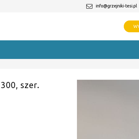
info@grzejniki-tesi.pl
WY
 300, szer.