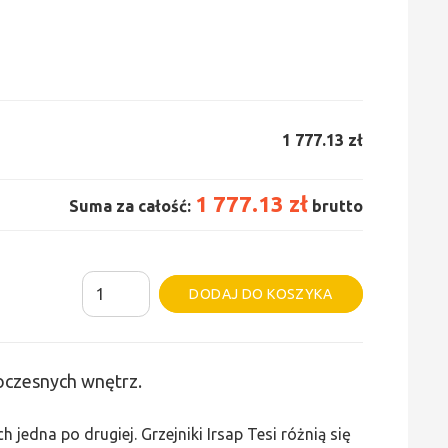
1 777.13 zł
1 777.13 zł
Suma za całość:
brutto
ilość
Alternative:
DODAJ DO KOSZYKA
Grzejnik
Irsap
Tesi
woczesnych wnętrz.
2
-
edna po drugiej. Grzejniki Irsap Tesi różnią się