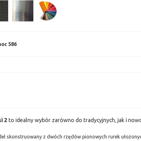
 moc 586
si
2
to idealny wybór zarówno do tradycyjnych, jak i no
odel skonstruowany z dwóch rzędów pionowych rurek ułożonych j