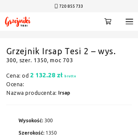
720 855 733
Grzejnik Irsap Tesi 2 – wys.
300, szer. 1350, moc 703
2 132.28
zł
Cena: od
brutto
Ocena:
Nazwa producenta:
Irsap
Wysokość:
300
Szerokość:
1350