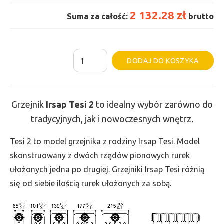
2 132.28 zł
Suma za całość:
brutto
ilość
Al
DODAJ DO KOSZYKA
Grzejnik
Irsap
Tesi
Grzejnik
Irsap Tesi
2
to idealny wybór zarówno do
2
tradycyjnych, jak i nowoczesnych wnętrz.
-
wys.
Tesi 2 to model grzejnika z rodziny Irsap Tesi. Model
300,
skonstruowany z dwóch rzędów pionowych rurek
szer.
ułożonych jedna po drugiej. Grzejniki Irsap Tesi różnią
1350,
się od siebie ilością rurek ułożonych za sobą.
moc
703