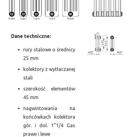
Dane
t
echniczne:
rury stalowe o średnicy
25 mm
kolektory z wytłaczanej
stali
szerokość elementów
45 mm
nagwintowania na
końcówkach kolektora
gór. i dol. 1”1/4 Gas
prawe i lewe