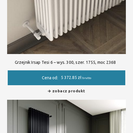
Grzejnik Irsap Tesi 6 – wys. 300, szer. 1755, moc 2368
5 372.85
zł
Cena od:
brutto
zobacz produkt