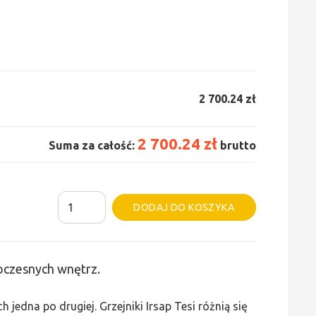
2 700.24 zł
2 700.24 zł
Suma za całość:
brutto
ilość
Alternative:
DODAJ DO KOSZYKA
Grzejnik
Irsap
Tesi
woczesnych wnętrz.
2
-
edna po drugiej. Grzejniki Irsap Tesi różnią się