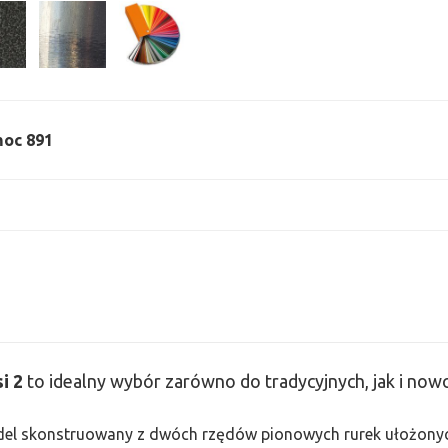
 moc 891
si
2
to idealny wybór zarówno do tradycyjnych, jak i no
odel skonstruowany z dwóch rzędów pionowych rurek ułożonych j