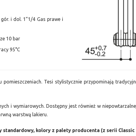
ór. i dol. 1”1/4 Gas prawe i
ze 10 bar
racy 95°C
u pomieszczeniach. Tesi stylistycznie przypominają tradycyjn
nych i wymiarowych. Dostępny jest również w niepowtarzalnej
barwną warstwą lakieru.
 standardowy, kolory z palety producenta (z serii Classic 