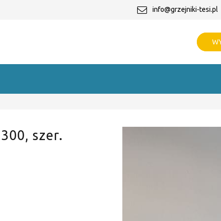
info@grzejniki-tesi.pl
WY
 300, szer.