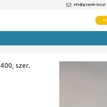
info@grzejniki-tesi.pl
WY
 400, szer.