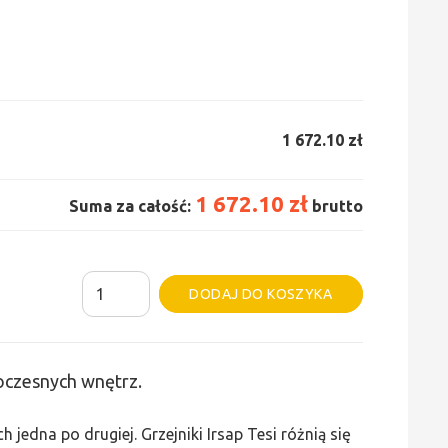
1 672.10 zł
1 672.10 zł
Suma za całość:
brutto
ilość
Alternative:
DODAJ DO KOSZYKA
Grzejnik
Irsap
Tesi
woczesnych wnętrz.
2
-
edna po drugiej. Grzejniki Irsap Tesi różnią się