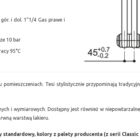
ór. i dol. 1”1/4 Gas prawe i
ze 10 bar
racy 95°C
u pomieszczeniach. Tesi stylistycznie przypominają tradycyjn
nych i wymiarowych. Dostępny jest również w niepowtarzalnej
barwną warstwą lakieru.
 standardowy, kolory z palety producenta (z serii Classic 