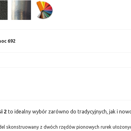
 moc 692
si
2
to idealny wybór zarówno do tradycyjnych, jak i no
odel skonstruowany z dwóch rzędów pionowych rurek ułożonych j