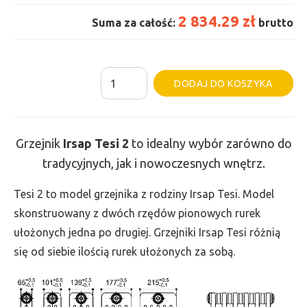
2 834.29 zł
Suma za całość:
brutto
ilość
Al
DODAJ DO KOSZYKA
Grzejnik
Irsap
Tesi
Grzejnik
Irsap Tesi
2
to idealny wybór zarówno do
2
tradycyjnych, jak i nowoczesnych wnętrz.
-
wys.
Tesi 2 to model grzejnika z rodziny Irsap Tesi. Model
400,
skonstruowany z dwóch rzędów pionowych rurek
szer.
ułożonych jedna po drugiej. Grzejniki Irsap Tesi różnią
1755,
się od siebie ilością rurek ułożonych za sobą.
moc
1174