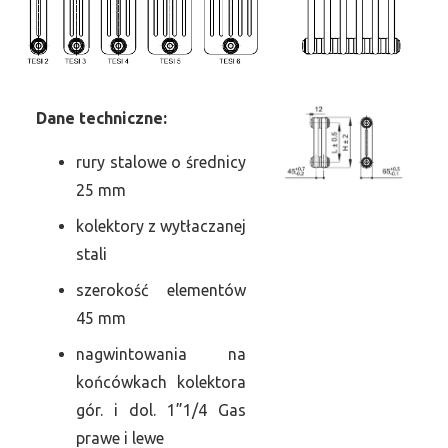
Dane
t
echniczne:
rury stalowe o średnicy
25 mm
kolektory z wytłaczanej
stali
szerokość elementów
45 mm
nagwintowania na
końcówkach kolektora
gór. i dol. 1”1/4 Gas
prawe i lewe