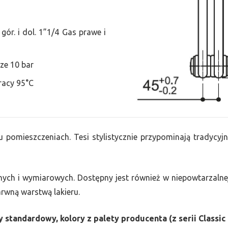
ór. i dol. 1”1/4 Gas prawe i
ze 10 bar
racy 95°C
u pomieszczeniach. Tesi stylistycznie przypominają tradycyjn
nych i wymiarowych. Dostępny jest również w niepowtarzalnej
barwną warstwą lakieru.
 standardowy, kolory z palety producenta (z serii Classic 