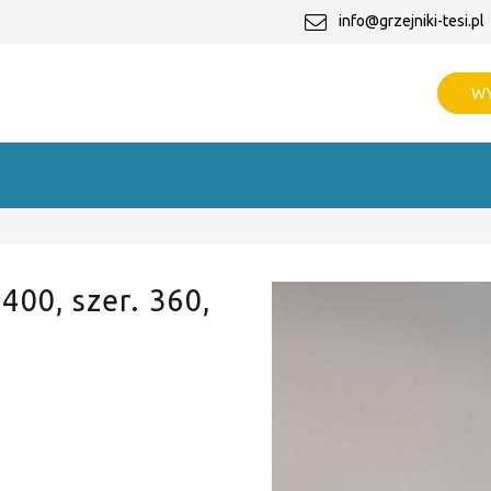
info@grzejniki-tesi.pl
WY
 400, szer. 360,