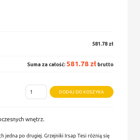
581.78 zł
581.78 zł
Suma za całość:
brutto
ilość
Alternative:
DODAJ DO KOSZYKA
Grzejnik
Irsap
Tesi
woczesnych wnętrz.
2
-
edna po drugiej. Grzejniki Irsap Tesi różnią się