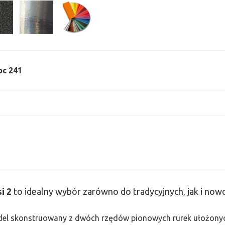
oc 241
si
2
to idealny wybór zarówno do tradycyjnych, jak i no
odel skonstruowany z dwóch rzędów pionowych rurek ułożonych j