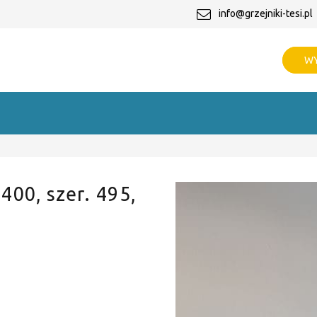
info@grzejniki-tesi.pl
WY
 400, szer. 495,