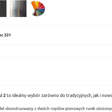
oc 331
si
2
to idealny wybór zarówno do tradycyjnych, jak i no
odel skonstruowany z dwóch rzędów pionowych rurek ułożonych j