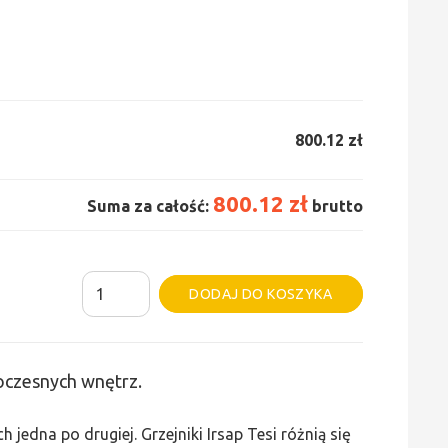
800.12 zł
800.12 zł
Suma za całość:
brutto
ilość
Alternative:
DODAJ DO KOSZYKA
Grzejnik
Irsap
Tesi
woczesnych wnętrz.
2
-
edna po drugiej. Grzejniki Irsap Tesi różnią się