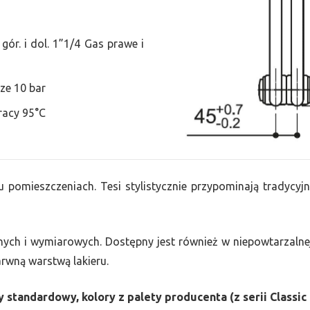
ór. i dol. 1”1/4 Gas prawe i
ze 10 bar
racy 95°C
u pomieszczeniach. Tesi stylistycznie przypominają tradycyjn
nych i wymiarowych. Dostępny jest również w niepowtarzalnej
barwną warstwą lakieru.
 standardowy, kolory z palety producenta (z serii Classic 