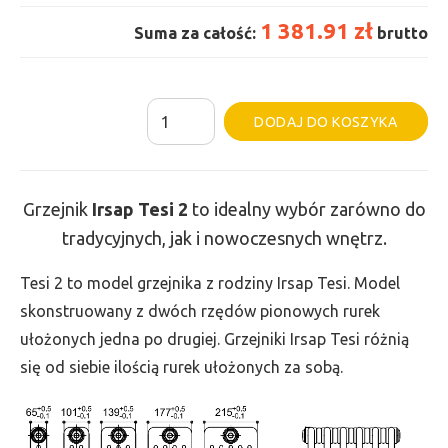
1 381.91 zł
Suma za całość:
brutto
ilość
Al
DODAJ DO KOSZYKA
Grzejnik
Irsap
Tesi
Grzejnik
Irsap Tesi
2
to idealny wybór zarówno do
2
tradycyjnych, jak i nowoczesnych wnętrz.
-
wys.
Tesi 2 to model grzejnika z rodziny Irsap Tesi. Model
400,
skonstruowany z dwóch rzędów pionowych rurek
szer.
ułożonych jedna po drugiej. Grzejniki Irsap Tesi różnią
855,
się od siebie ilością rurek ułożonych za sobą.
moc
572