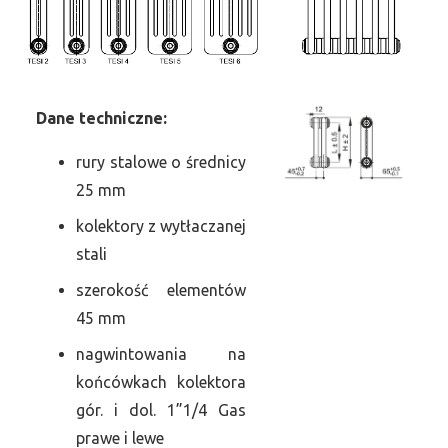
Dane
t
echniczne:
rury stalowe o średnicy
25 mm
kolektory z wytłaczanej
stali
szerokość elementów
45 mm
nagwintowania na
końcówkach kolektora
gór. i dol. 1”1/4 Gas
prawe i lewe