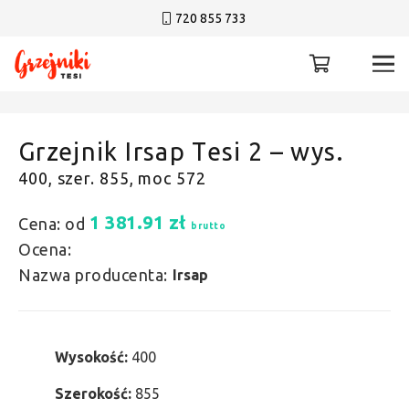
720 855 733
Grzejnik Irsap Tesi 2 – wys.
400, szer. 855, moc 572
1 381.91
zł
Cena: od
brutto
Ocena:
Nazwa producenta:
Irsap
Wysokość:
400
Szerokość:
855