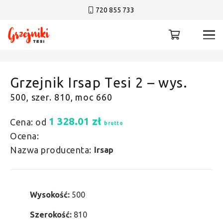
720 855 733
Grzejnik Irsap Tesi 2 – wys.
500, szer. 810, moc 660
1 328.01
zł
Cena: od
brutto
Ocena:
Nazwa producenta:
Irsap
Wysokość:
500
Szerokość:
810