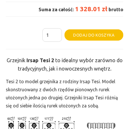
1 328.01 zł
Suma za całość:
brutto
ilość
Al
DODAJ DO KOSZYKA
Grzejnik
Irsap
Tesi
Grzejnik
Irsap Tesi
2
to idealny wybór zarówno do
2
tradycyjnych, jak i nowoczesnych wnętrz.
-
wys.
Tesi 2 to model grzejnika z rodziny Irsap Tesi. Model
500,
skonstruowany z dwóch rzędów pionowych rurek
szer.
ułożonych jedna po drugiej. Grzejniki Irsap Tesi różnią
810,
się od siebie ilością rurek ułożonych za sobą.
moc
660