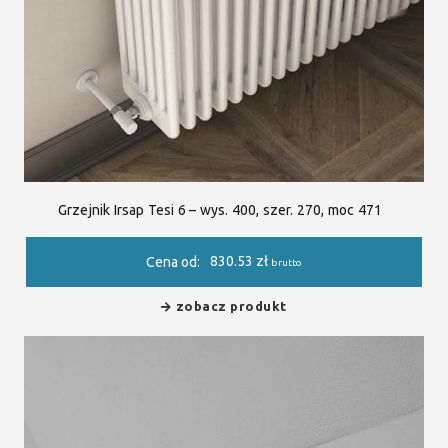
Grzejnik Irsap Tesi 6 – wys. 400, szer. 270, moc 471
830.53
zł
Cena od:
brutto
zobacz produkt