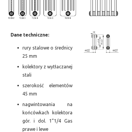
Dane
t
echniczne:
rury stalowe o średnicy
25 mm
kolektory z wytłaczanej
stali
szerokość elementów
45 mm
nagwintowania na
końcówkach kolektora
gór. i dol. 1”1/4 Gas
prawe i lewe