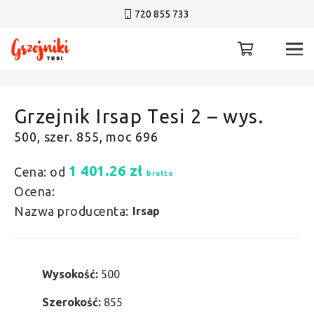
720 855 733
Grzejnik Irsap Tesi 2 – wys.
500, szer. 855, moc 696
1 401.26
zł
Cena: od
brutto
Ocena:
Nazwa producenta:
Irsap
Wysokość:
500
Szerokość:
855