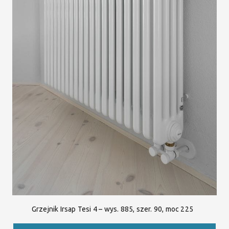
Grzejnik Irsap Tesi 4 – wys. 885, szer. 90, moc 225