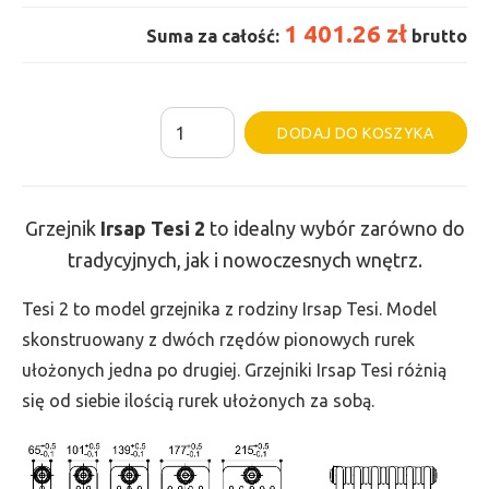
1 401.26 zł
Suma za całość:
brutto
ilość
Al
DODAJ DO KOSZYKA
Grzejnik
Irsap
Tesi
Grzejnik
Irsap Tesi
2
to idealny wybór zarówno do
2
tradycyjnych, jak i nowoczesnych wnętrz.
-
wys.
Tesi 2 to model grzejnika z rodziny Irsap Tesi. Model
500,
skonstruowany z dwóch rzędów pionowych rurek
szer.
ułożonych jedna po drugiej. Grzejniki Irsap Tesi różnią
855,
się od siebie ilością rurek ułożonych za sobą.
moc
696