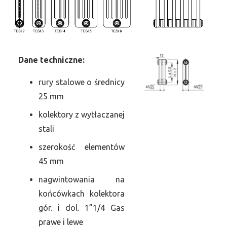
Dane
t
echniczne:
rury stalowe o średnicy
25 mm
kolektory z wytłaczanej
stali
szerokość elementów
45 mm
nagwintowania na
końcówkach kolektora
gór. i dol. 1”1/4 Gas
prawe i lewe