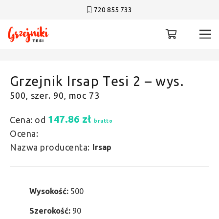
720 855 733
Grzejnik Irsap Tesi 2 – wys.
500, szer. 90, moc 73
147.86
zł
Cena: od
brutto
Ocena:
Nazwa producenta:
Irsap
Wysokość:
500
Szerokość:
90