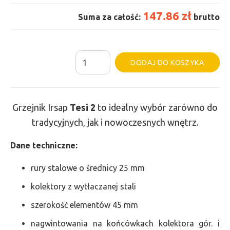
147.86 zł
Suma za całość:
brutto
ilość
Al
DODAJ DO KOSZYKA
Grzejnik
Irsap
Tesi
Grzejnik Irsap
Tesi 2
to idealny wybór zarówno do
2
tradycyjnych, jak i nowoczesnych wnętrz.
-
wys.
Dane
t
echniczne:
500,
rury stalowe o średnicy 25 mm
szer.
kolektory z wytłaczanej stali
90,
moc
szerokość elementów 45 mm
73
nagwintowania na końcówkach kolektora gór. i