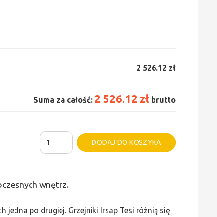
2 526.12 zł
2 526.12 zł
Suma za całość:
brutto
ilość
Alternative:
DODAJ DO KOSZYKA
Grzejnik
Irsap
Tesi
woczesnych wnętrz.
2
-
edna po drugiej. Grzejniki Irsap Tesi różnią się