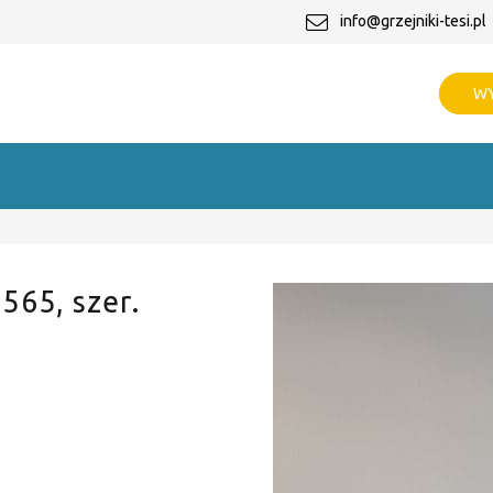
info@grzejniki-tesi.pl
WY
 565, szer.