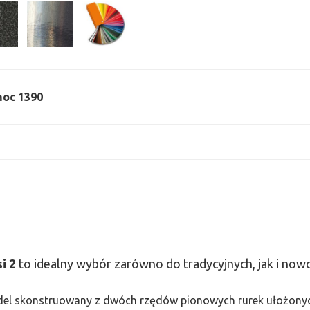
 moc 1390
si
2
to idealny wybór zarówno do tradycyjnych, jak i no
odel skonstruowany z dwóch rzędów pionowych rurek ułożonych j