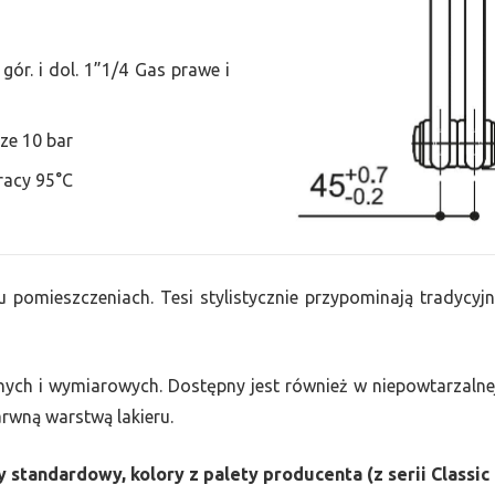
ór. i dol. 1”1/4 Gas prawe i
ze 10 bar
racy 95°C
u pomieszczeniach. Tesi stylistycznie przypominają tradycyjn
nych i wymiarowych. Dostępny jest również w niepowtarzalnej
barwną warstwą lakieru.
 standardowy, kolory z palety producenta (z serii Classic 