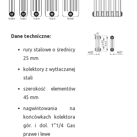
Dane
t
echniczne:
rury stalowe o średnicy
25 mm
kolektory z wytłaczanej
stali
szerokość elementów
45 mm
nagwintowania na
końcówkach kolektora
gór. i dol. 1”1/4 Gas
prawe i lewe