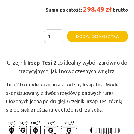
298.49 zł
Suma za całość:
brutto
ilość
Al
DODAJ DO KOSZYKA
Grzejnik
Irsap
Tesi
Grzejnik
Irsap Tesi
2
to idealny wybór zarówno do
2
tradycyjnych, jak i nowoczesnych wnętrz.
-
wys.
Tesi 2 to model grzejnika z rodziny Irsap Tesi. Model
565,
skonstruowany z dwóch rzędów pionowych rurek
szer.
ułożonych jedna po drugiej. Grzejniki Irsap Tesi różnią
180,
się od siebie ilością rurek ułożonych za sobą.
moc
164