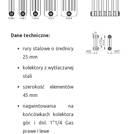
Dane
t
echniczne:
rury stalowe o średnicy
25 mm
kolektory z wytłaczanej
stali
szerokość elementów
45 mm
nagwintowania na
końcówkach kolektora
gór. i dol. 1”1/4 Gas
prawe i lewe