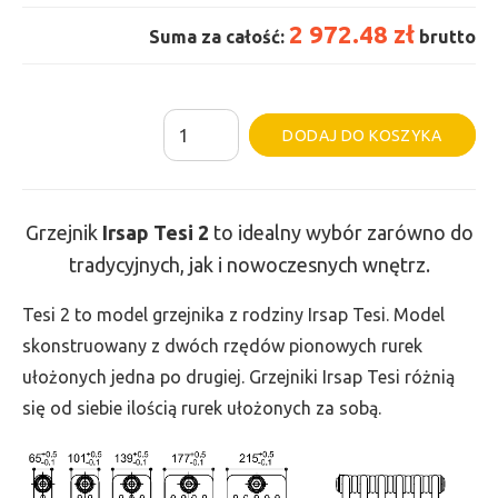
2 972.48 zł
Suma za całość:
brutto
ilość
Al
DODAJ DO KOSZYKA
Grzejnik
Irsap
Tesi
Grzejnik
Irsap Tesi
2
to idealny wybór zarówno do
2
tradycyjnych, jak i nowoczesnych wnętrz.
-
wys.
Tesi 2 to model grzejnika z rodziny Irsap Tesi. Model
565,
skonstruowany z dwóch rzędów pionowych rurek
szer.
ułożonych jedna po drugiej. Grzejniki Irsap Tesi różnią
1800,
się od siebie ilością rurek ułożonych za sobą.
moc
1635