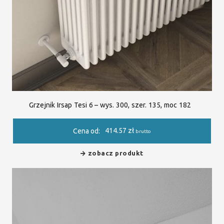
Grzejnik Irsap Tesi 6 – wys. 300, szer. 135, moc 182
414.57
zł
Cena od:
brutto
zobacz produkt