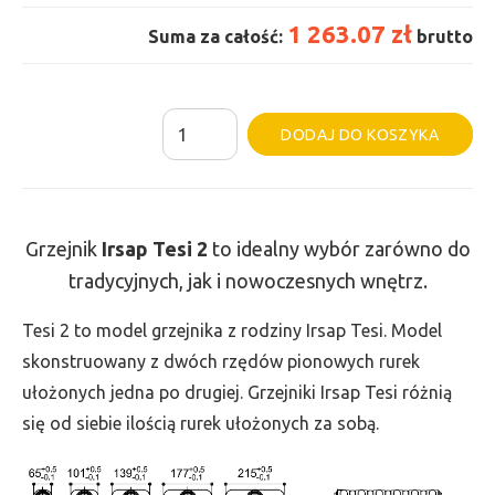
1 263.07 zł
Suma za całość:
brutto
ilość
Al
DODAJ DO KOSZYKA
Grzejnik
Irsap
Tesi
2
Grzejnik
Irsap Tesi
2
to idealny wybór zarówno do
-
tradycyjnych, jak i nowoczesnych wnętrz.
wys.
Tesi 2 to model grzejnika z rodziny Irsap Tesi. Model
565,
skonstruowany z dwóch rzędów pionowych rurek
szer.
ułożonych jedna po drugiej. Grzejniki Irsap Tesi różnią
765,
się od siebie ilością rurek ułożonych za sobą.
moc
695