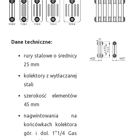
Dane
t
echniczne:
rury stalowe o średnicy
25 mm
kolektory z wytłaczanej
stali
szerokość elementów
45 mm
nagwintowania na
końcówkach kolektora
gór. i dol. 1”1/4 Gas