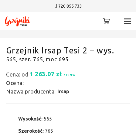
720 855 733
Grzejnik Irsap Tesi 2 – wys.
565, szer. 765, moc 695
1 263.07
zł
Cena: od
brutto
Ocena:
Nazwa producenta:
Irsap
Wysokość:
565
Szerokość:
765