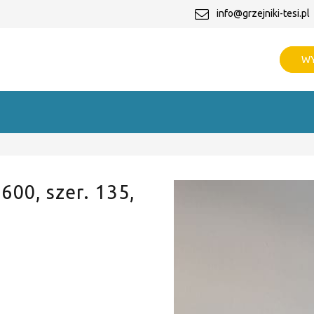
info@grzejniki-tesi.pl
WY
 600, szer. 135,