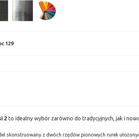
oc 129
si
2
to idealny wybór zarówno do tradycyjnych, jak i no
odel skonstruowany z dwóch rzędów pionowych rurek ułożonych j