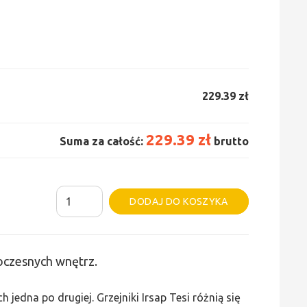
229.39 zł
229.39 zł
Suma za całość:
brutto
ilość
Alternative:
DODAJ DO KOSZYKA
Grzejnik
Irsap
Tesi
woczesnych wnętrz.
2
-
edna po drugiej. Grzejniki Irsap Tesi różnią się