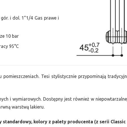
ór. i dol. 1”1/4 Gas prawe i
ze 10 bar
racy 95°C
u pomieszczeniach. Tesi stylistycznie przypominają tradycyjn
nych i wymiarowych. Dostępny jest również w niepowtarzalnej
barwną warstwą lakieru.
 standardowy, kolory z palety producenta (z serii Classic 