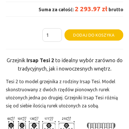
2 293.97 zł
Suma za całość:
brutto
ilość
Al
DODAJ DO KOSZYKA
Grzejnik
Irsap
Tesi
Grzejnik
Irsap Tesi
2
to idealny wybór zarówno do
2
tradycyjnych, jak i nowoczesnych wnętrz.
-
wys.
Tesi 2 to model grzejnika z rodziny Irsap Tesi. Model
600,
skonstruowany z dwóch rzędów pionowych rurek
szer.
ułożonych jedna po drugiej. Grzejniki Irsap Tesi różnią
1350,
się od siebie ilością rurek ułożonych za sobą.
moc
1294