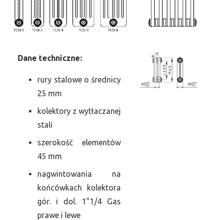
Dane
t
echniczne:
rury stalowe o średnicy
25 mm
kolektory z wytłaczanej
stali
szerokość elementów
45 mm
nagwintowania na
końcówkach kolektora
gór. i dol. 1”1/4 Gas
prawe i lewe