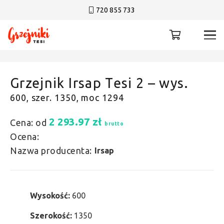
720 855 733
Grzejnik Irsap Tesi 2 – wys.
600, szer. 1350, moc 1294
2 293.97
zł
Cena: od
brutto
Ocena:
Nazwa producenta:
Irsap
Wysokość:
600
Szerokość:
1350