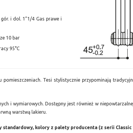
ór. i dol. 1”1/4 Gas prawe i
ze 10 bar
racy 95°C
u pomieszczeniach. Tesi stylistycznie przypominają tradycyjn
nych i wymiarowych. Dostępny jest również w niepowtarzalnej
barwną warstwą lakieru.
 standardowy, kolory z palety producenta (z serii Classic 