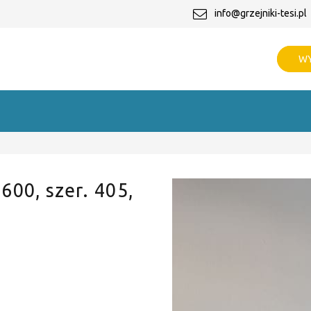
info@grzejniki-tesi.pl
WY
 600, szer. 405,