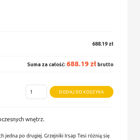
688.19 zł
688.19 zł
Suma za całość:
brutto
ilość
Alternative:
DODAJ DO KOSZYKA
Grzejnik
Irsap
Tesi
woczesnych wnętrz.
2
-
edna po drugiej. Grzejniki Irsap Tesi różnią się