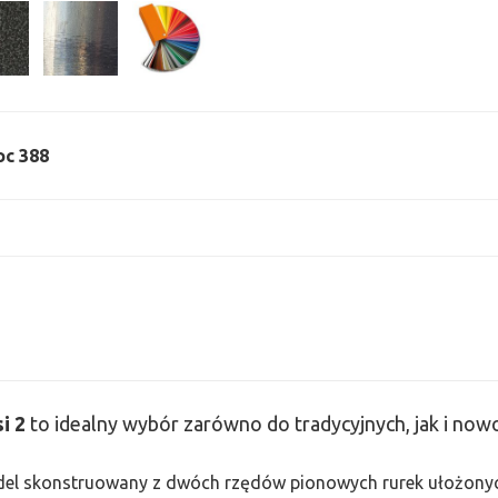
oc 388
si
2
to idealny wybór zarówno do tradycyjnych, jak i no
odel skonstruowany z dwóch rzędów pionowych rurek ułożonych j