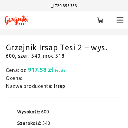
720 855 733
Grzejnik Irsap Tesi 2 – wys.
600, szer. 540, moc 518
917.58
zł
Cena: od
brutto
Ocena:
Nazwa producenta:
Irsap
Wysokość:
600
Szerokość:
540