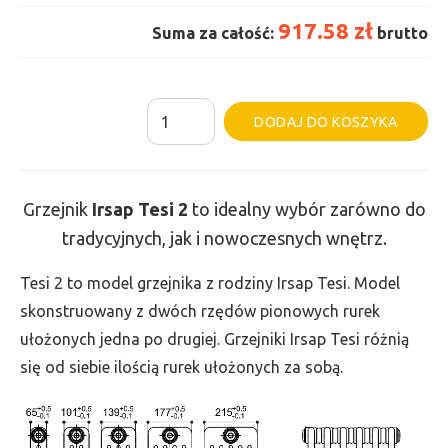
917.58 zł
Suma za całość:
brutto
ilość
Al
DODAJ DO KOSZYKA
Grzejnik
Irsap
Tesi
Grzejnik
Irsap Tesi
2
to idealny wybór zarówno do
2
tradycyjnych, jak i nowoczesnych wnętrz.
-
wys.
Tesi 2 to model grzejnika z rodziny Irsap Tesi. Model
600,
skonstruowany z dwóch rzędów pionowych rurek
szer.
ułożonych jedna po drugiej. Grzejniki Irsap Tesi różnią
540,
się od siebie ilością rurek ułożonych za sobą.
moc
518