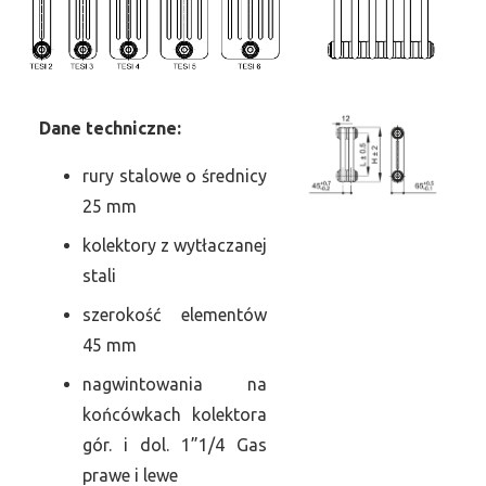
Dane
t
echniczne:
rury stalowe o średnicy
25 mm
kolektory z wytłaczanej
stali
szerokość elementów
45 mm
nagwintowania na
końcówkach kolektora
gór. i dol. 1”1/4 Gas
prawe i lewe