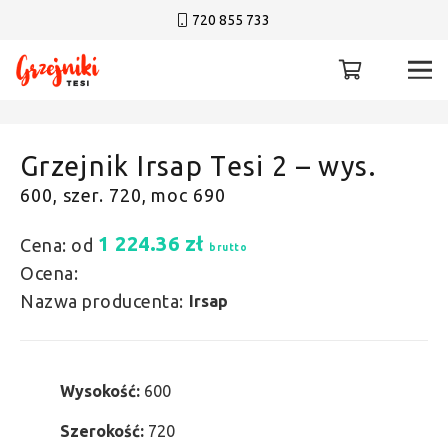
720 855 733
Grzejnik Irsap Tesi 2 – wys.
600, szer. 720, moc 690
1 224.36
zł
Cena: od
brutto
Ocena:
Nazwa producenta:
Irsap
Wysokość:
600
Szerokość:
720