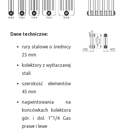
Dane
t
echniczne:
rury stalowe o średnicy
25 mm
kolektory z wytłaczanej
stali
szerokość elementów
45 mm
nagwintowania na
końcówkach kolektora
gór. i dol. 1”1/4 Gas
prawe i lewe