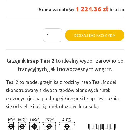
1 224.36 zł
Suma za całość:
brutto
ilość
Al
DODAJ DO KOSZYKA
Grzejnik
Irsap
Tesi
Grzejnik
Irsap Tesi
2
to idealny wybór zarówno do
2
tradycyjnych, jak i nowoczesnych wnętrz.
-
wys.
Tesi 2 to model grzejnika z rodziny Irsap Tesi. Model
600,
skonstruowany z dwóch rzędów pionowych rurek
szer.
ułożonych jedna po drugiej. Grzejniki Irsap Tesi różnią
720,
się od siebie ilością rurek ułożonych za sobą.
moc
690