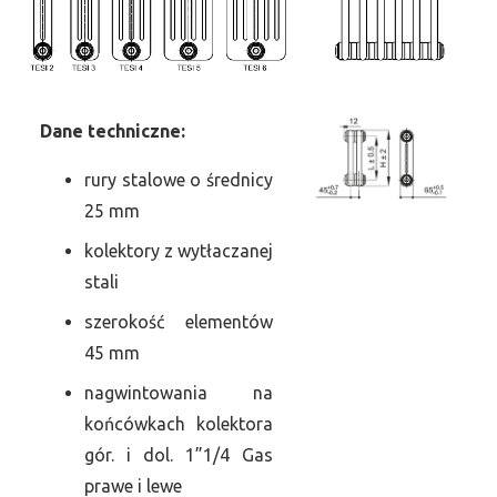
Dane
t
echniczne:
rury stalowe o średnicy
25 mm
kolektory z wytłaczanej
stali
szerokość elementów
45 mm
nagwintowania na
końcówkach kolektora
gór. i dol. 1”1/4 Gas
prawe i lewe