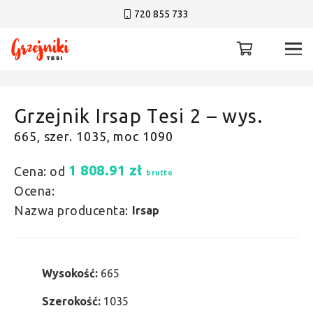
720 855 733
Grzejnik Irsap Tesi 2 – wys.
665, szer. 1035, moc 1090
1 808.91
zł
Cena: od
brutto
Ocena:
Nazwa producenta:
Irsap
Wysokość:
665
Szerokość:
1035