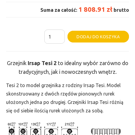
1 808.91 zł
Suma za całość:
brutto
ilość
Al
DODAJ DO KOSZYKA
Grzejnik
Irsap
Tesi
Grzejnik
Irsap Tesi
2
to idealny wybór zarówno do
2
tradycyjnych, jak i nowoczesnych wnętrz.
-
wys.
Tesi 2 to model grzejnika z rodziny Irsap Tesi. Model
665,
skonstruowany z dwóch rzędów pionowych rurek
szer.
ułożonych jedna po drugiej. Grzejniki Irsap Tesi różnią
1035,
się od siebie ilością rurek ułożonych za sobą.
moc
1090