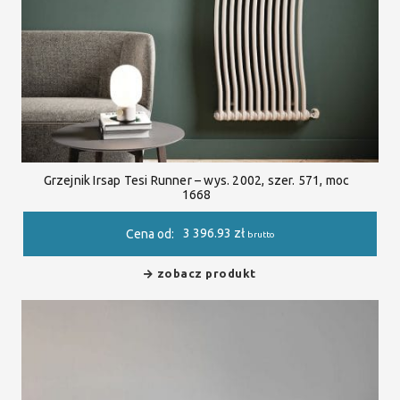
Grzejnik Irsap Tesi Runner – wys. 2002, szer. 571, moc
1668
3 396.93
zł
Cena od:
brutto
zobacz produkt