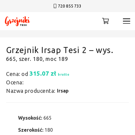
720 855 733
Grzejnik Irsap Tesi 2 – wys.
665, szer. 180, moc 189
315.07
zł
Cena: od
brutto
Ocena:
Nazwa producenta:
Irsap
Wysokość:
665
Szerokość:
180