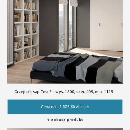
Grzejnik Irsap Tesi 2 – wys. 1800, szer. 405, moc 1119
1 522.86
zł
Cena od:
brutto
zobacz produkt