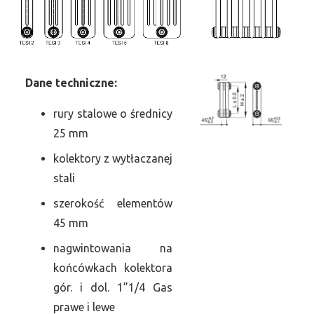
Dane
t
echniczne:
rury stalowe o średnicy
25 mm
kolektory z wytłaczanej
stali
szerokość elementów
45 mm
nagwintowania na
końcówkach kolektora
gór. i dol. 1”1/4 Gas
prawe i lewe