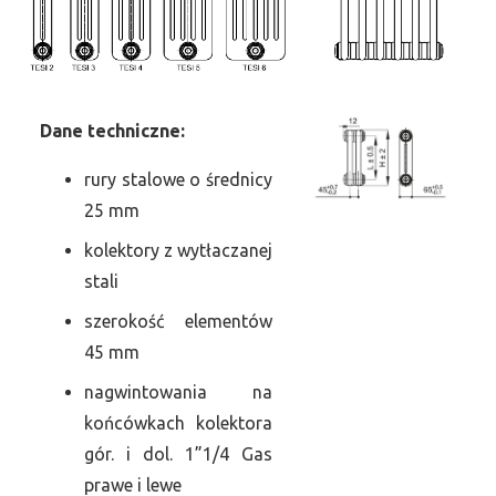
Dane
t
echniczne:
rury stalowe o średnicy
25 mm
kolektory z wytłaczanej
stali
szerokość elementów
45 mm
nagwintowania na
końcówkach kolektora
gór. i dol. 1”1/4 Gas
prawe i lewe