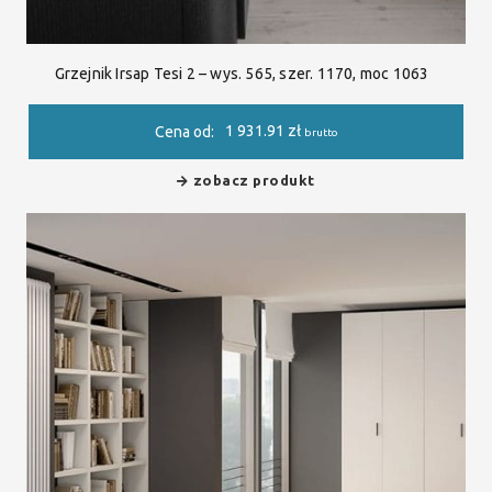
Grzejnik Irsap Tesi 2 – wys. 565, szer. 1170, moc 1063
1 931.91
zł
Cena od:
brutto
zobacz produkt