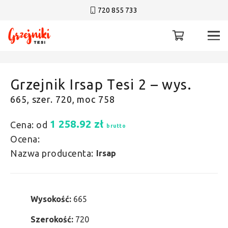
720 855 733
Grzejnik Irsap Tesi 2 – wys.
665, szer. 720, moc 758
1 258.92
zł
Cena: od
brutto
Ocena:
Nazwa producenta:
Irsap
Wysokość:
665
Szerokość:
720