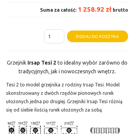
1 258.92 zł
Suma za całość:
brutto
ilość
Al
DODAJ DO KOSZYKA
Grzejnik
Irsap
Tesi
Grzejnik
Irsap Tesi
2
to idealny wybór zarówno do
2
tradycyjnych, jak i nowoczesnych wnętrz.
-
wys.
Tesi 2 to model grzejnika z rodziny Irsap Tesi. Model
665,
skonstruowany z dwóch rzędów pionowych rurek
szer.
ułożonych jedna po drugiej. Grzejniki Irsap Tesi różnią
720,
się od siebie ilością rurek ułożonych za sobą.
moc
758