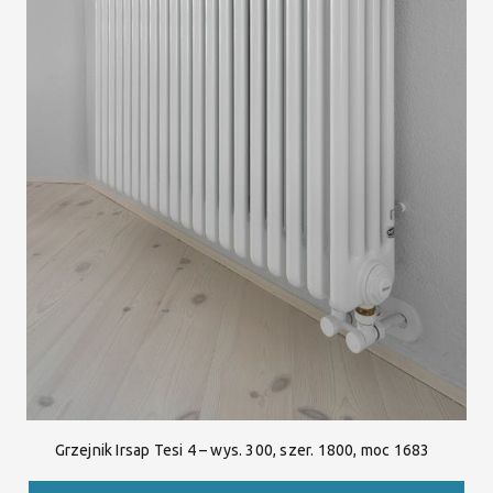
Grzejnik Irsap Tesi 4 – wys. 300, szer. 1800, moc 1683