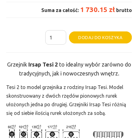
1 730.15 zł
Suma za całość:
brutto
ilość
Al
DODAJ DO KOSZYKA
Grzejnik
Irsap
Tesi
Grzejnik
Irsap Tesi
2
to idealny wybór zarówno do
2
tradycyjnych, jak i nowoczesnych wnętrz.
-
wys.
Tesi 2 to model grzejnika z rodziny Irsap Tesi. Model
665,
skonstruowany z dwóch rzędów pionowych rurek
szer.
ułożonych jedna po drugiej. Grzejniki Irsap Tesi różnią
990,
się od siebie ilością rurek ułożonych za sobą.
moc
1042