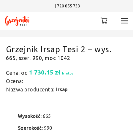
720 855 733
Grzejnik Irsap Tesi 2 – wys.
665, szer. 990, moc 1042
1 730.15
zł
Cena: od
brutto
Ocena:
Nazwa producenta:
Irsap
Wysokość:
665
Szerokość:
990