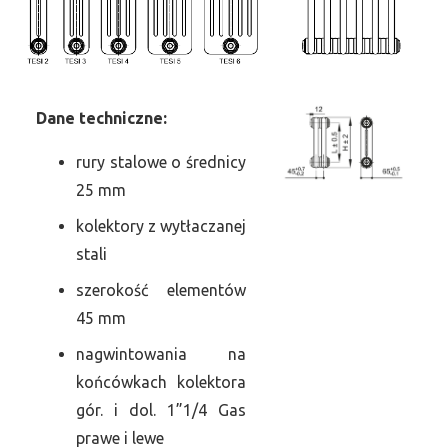
Dane
t
echniczne:
rury stalowe o średnicy
25 mm
kolektory z wytłaczanej
stali
szerokość elementów
45 mm
nagwintowania na
końcówkach kolektora
gór. i dol. 1”1/4 Gas
prawe i lewe