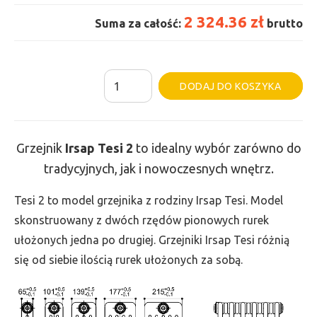
2 324.36 zł
Suma za całość:
brutto
ilość
Al
DODAJ DO KOSZYKA
Grzejnik
Irsap
Tesi
Grzejnik
Irsap Tesi
2
to idealny wybór zarówno do
2
tradycyjnych, jak i nowoczesnych wnętrz.
-
wys.
Tesi 2 to model grzejnika z rodziny Irsap Tesi. Model
685,
skonstruowany z dwóch rzędów pionowych rurek
szer.
ułożonych jedna po drugiej. Grzejniki Irsap Tesi różnią
1260,
się od siebie ilością rurek ułożonych za sobą.
moc
1363