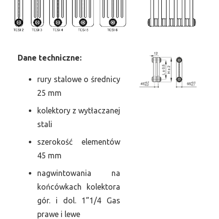
Dane
t
echniczne:
rury stalowe o średnicy
25 mm
kolektory z wytłaczanej
stali
szerokość elementów
45 mm
nagwintowania na
końcówkach kolektora
gór. i dol. 1”1/4 Gas
prawe i lewe