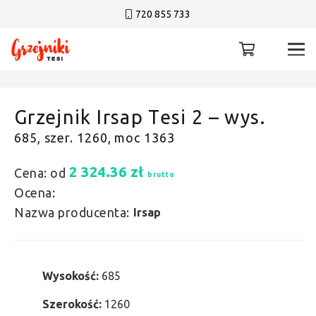
720 855 733
Grzejnik Irsap Tesi 2 – wys.
685, szer. 1260, moc 1363
2 324.36
zł
Cena: od
brutto
Ocena:
Nazwa producenta:
Irsap
Wysokość:
685
Szerokość:
1260