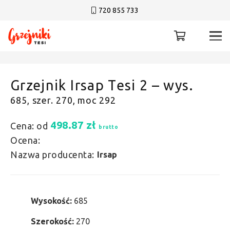
720 855 733
Grzejnik Irsap Tesi 2 – wys.
685, szer. 270, moc 292
498.87
zł
Cena: od
brutto
Ocena:
Nazwa producenta:
Irsap
Wysokość:
685
Szerokość:
270