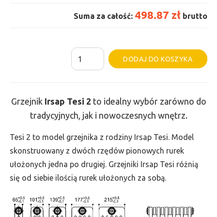
498.87 zł
Suma za całość:
brutto
ilość
Al
DODAJ DO KOSZYKA
Grzejnik
Irsap
Tesi
Grzejnik
Irsap Tesi
2
to idealny wybór zarówno do
2
tradycyjnych, jak i nowoczesnych wnętrz.
-
wys.
Tesi 2 to model grzejnika z rodziny Irsap Tesi. Model
685,
skonstruowany z dwóch rzędów pionowych rurek
szer.
ułożonych jedna po drugiej. Grzejniki Irsap Tesi różnią
270,
się od siebie ilością rurek ułożonych za sobą.
moc
292