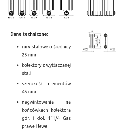
Dane
t
echniczne:
rury stalowe o średnicy
25 mm
kolektory z wytłaczanej
stali
szerokość elementów
45 mm
nagwintowania na
końcówkach kolektora
gór. i dol. 1”1/4 Gas
prawe i lewe