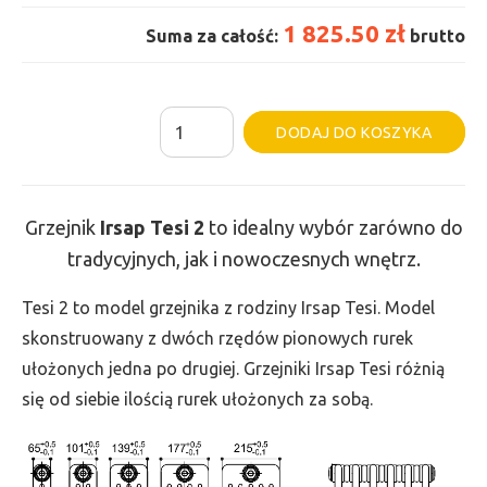
1 825.50 zł
Suma za całość:
brutto
ilość
Al
DODAJ DO KOSZYKA
Grzejnik
Irsap
Tesi
Grzejnik
Irsap Tesi
2
to idealny wybór zarówno do
2
tradycyjnych, jak i nowoczesnych wnętrz.
-
wys.
Tesi 2 to model grzejnika z rodziny Irsap Tesi. Model
685,
skonstruowany z dwóch rzędów pionowych rurek
szer.
ułożonych jedna po drugiej. Grzejniki Irsap Tesi różnią
990,
się od siebie ilością rurek ułożonych za sobą.
moc
1071