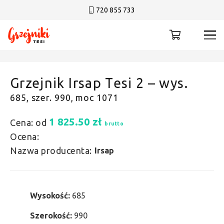
720 855 733
Grzejnik Irsap Tesi 2 – wys.
685, szer. 990, moc 1071
1 825.50
zł
Cena: od
brutto
Ocena:
Nazwa producenta:
Irsap
Wysokość:
685
Szerokość:
990