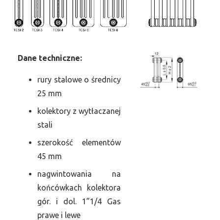
Dane
t
echniczne:
rury stalowe o średnicy
25 mm
kolektory z wytłaczanej
stali
szerokość elementów
45 mm
nagwintowania na
końcówkach kolektora
gór. i dol. 1”1/4 Gas
prawe i lewe