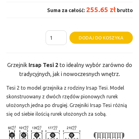
255.65 zł
Suma za całość:
brutto
ilość
Al
DODAJ DO KOSZYKA
Grzejnik
Irsap
Tesi
Grzejnik
Irsap Tesi
2
to idealny wybór zarówno do
2
tradycyjnych, jak i nowoczesnych wnętrz.
-
wys.
Tesi 2 to model grzejnika z rodziny Irsap Tesi. Model
750,
skonstruowany z dwóch rzędów pionowych rurek
szer.
ułożonych jedna po drugiej. Grzejniki Irsap Tesi różnią
135,
się od siebie ilością rurek ułożonych za sobą.
moc
159