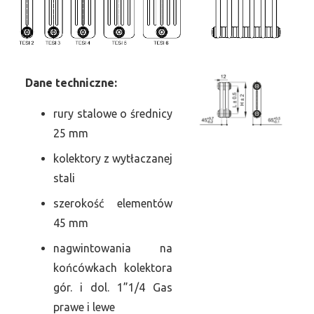
Dane
t
echniczne:
rury stalowe o średnicy
25 mm
kolektory z wytłaczanej
stali
szerokość elementów
45 mm
nagwintowania na
końcówkach kolektora
gór. i dol. 1”1/4 Gas
prawe i lewe