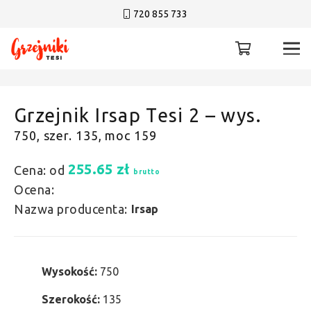
720 855 733
Grzejnik Irsap Tesi 2 – wys.
750, szer. 135, moc 159
255.65
zł
Cena: od
brutto
Ocena:
Nazwa producenta:
Irsap
Wysokość:
750
Szerokość:
135