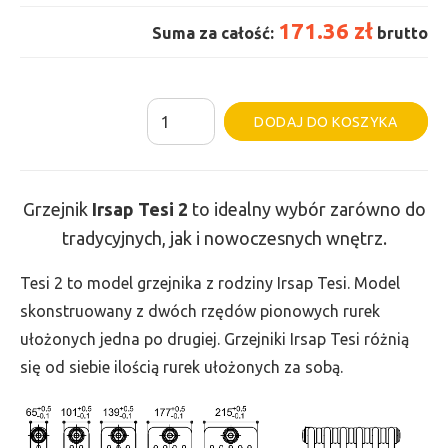
171.36 zł
Suma za całość:
brutto
ilość
Al
DODAJ DO KOSZYKA
Grzejnik
Irsap
Tesi
Grzejnik
Irsap Tesi
2
to idealny wybór zarówno do
2
tradycyjnych, jak i nowoczesnych wnętrz.
-
wys.
Tesi 2 to model grzejnika z rodziny Irsap Tesi. Model
750,
skonstruowany z dwóch rzędów pionowych rurek
szer.
ułożonych jedna po drugiej. Grzejniki Irsap Tesi różnią
90,
się od siebie ilością rurek ułożonych za sobą.
moc
106