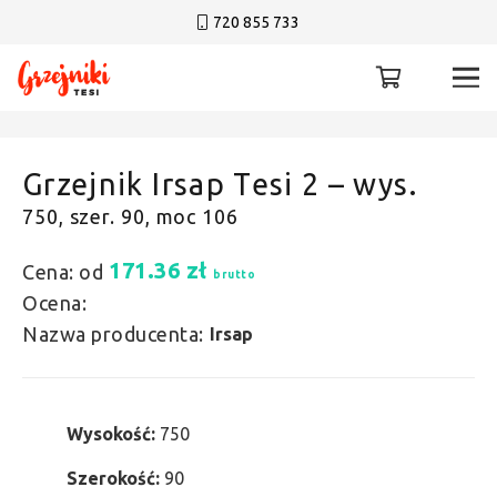
720 855 733
Grzejnik Irsap Tesi 2 – wys.
750, szer. 90, moc 106
171.36
zł
Cena: od
brutto
Ocena:
Nazwa producenta:
Irsap
Wysokość:
750
Szerokość:
90