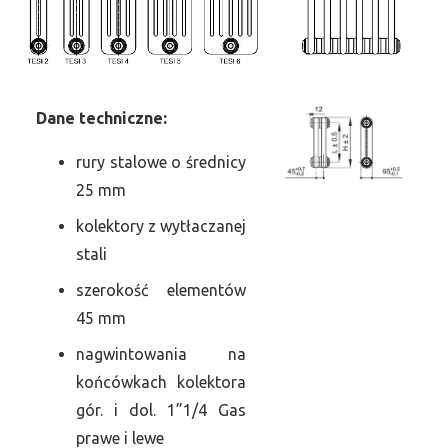
Dane
t
echniczne:
rury stalowe o średnicy
25 mm
kolektory z wytłaczanej
stali
szerokość elementów
45 mm
nagwintowania na
końcówkach kolektora
gór. i dol. 1”1/4 Gas
prawe i lewe