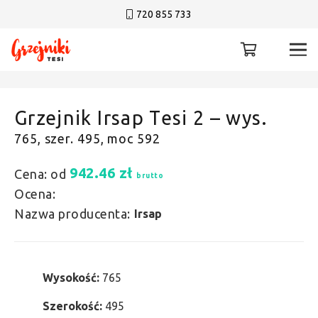
720 855 733
Grzejnik Irsap Tesi 2 – wys.
765, szer. 495, moc 592
942.46
zł
Cena: od
brutto
Ocena:
Nazwa producenta:
Irsap
Wysokość:
765
Szerokość:
495