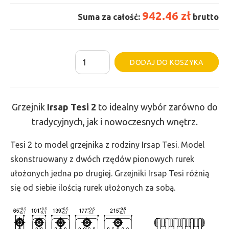
942.46 zł
Suma za całość:
brutto
ilość
Al
DODAJ DO KOSZYKA
Grzejnik
Irsap
Tesi
Grzejnik
Irsap Tesi
2
to idealny wybór zarówno do
2
tradycyjnych, jak i nowoczesnych wnętrz.
-
wys.
Tesi 2 to model grzejnika z rodziny Irsap Tesi. Model
765,
skonstruowany z dwóch rzędów pionowych rurek
szer.
ułożonych jedna po drugiej. Grzejniki Irsap Tesi różnią
495,
się od siebie ilością rurek ułożonych za sobą.
moc
592