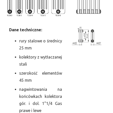
Dane
t
echniczne:
rury stalowe o średnicy
25 mm
kolektory z wytłaczanej
stali
szerokość elementów
45 mm
nagwintowania na
końcówkach kolektora
gór. i dol. 1”1/4 Gas
prawe i lewe