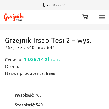
720 855 733
Grzejnik Irsap Tesi 2 – wys.
765, szer. 540, moc 646
1 028.14
zł
Cena: od
brutto
Ocena:
Nazwa producenta:
Irsap
Wysokość:
765
Szerokość:
540