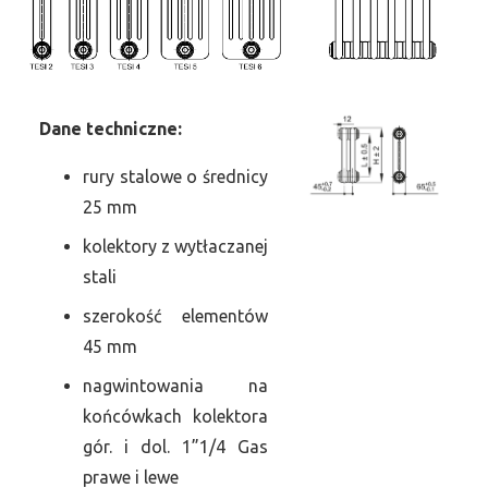
Dane
t
echniczne:
rury stalowe o średnicy
25 mm
kolektory z wytłaczanej
stali
szerokość elementów
45 mm
nagwintowania na
końcówkach kolektora
gór. i dol. 1”1/4 Gas
prawe i lewe