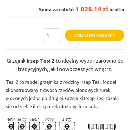
1 028.14 zł
Suma za całość:
brutto
ilość
Al
DODAJ DO KOSZYKA
Grzejnik
Irsap
Tesi
Grzejnik
Irsap Tesi
2
to idealny wybór zarówno do
2
tradycyjnych, jak i nowoczesnych wnętrz.
-
wys.
Tesi 2 to model grzejnika z rodziny Irsap Tesi. Model
765,
skonstruowany z dwóch rzędów pionowych rurek
szer.
ułożonych jedna po drugiej. Grzejniki Irsap Tesi różnią
540,
się od siebie ilością rurek ułożonych za sobą.
moc
646