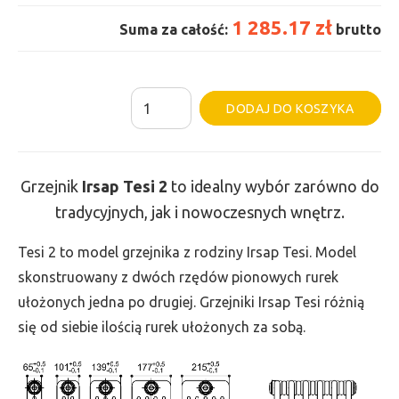
1 285.17 zł
Suma za całość:
brutto
ilość
Al
DODAJ DO KOSZYKA
Grzejnik
Irsap
Tesi
Grzejnik
Irsap Tesi
2
to idealny wybór zarówno do
2
tradycyjnych, jak i nowoczesnych wnętrz.
-
wys.
Tesi 2 to model grzejnika z rodziny Irsap Tesi. Model
765,
skonstruowany z dwóch rzędów pionowych rurek
szer.
ułożonych jedna po drugiej. Grzejniki Irsap Tesi różnią
675,
się od siebie ilością rurek ułożonych za sobą.
moc
808