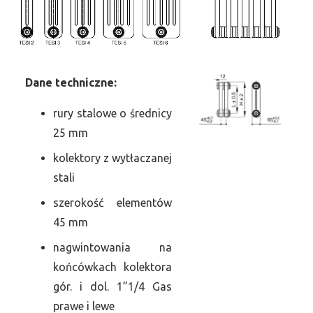
Dane
t
echniczne:
rury stalowe o średnicy
25 mm
kolektory z wytłaczanej
stali
szerokość elementów
45 mm
nagwintowania na
końcówkach kolektora
gór. i dol. 1”1/4 Gas
prawe i lewe