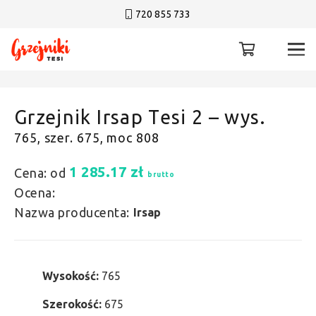
720 855 733
Grzejnik Irsap Tesi 2 – wys.
765, szer. 675, moc 808
1 285.17
zł
Cena: od
brutto
Ocena:
Nazwa producenta:
Irsap
Wysokość:
765
Szerokość:
675