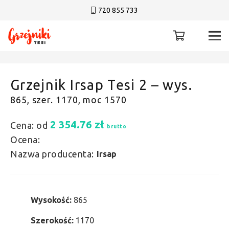
720 855 733
Grzejnik Irsap Tesi 2 – wys.
865, szer. 1170, moc 1570
2 354.76
zł
Cena: od
brutto
Ocena:
Nazwa producenta:
Irsap
Wysokość:
865
Szerokość:
1170