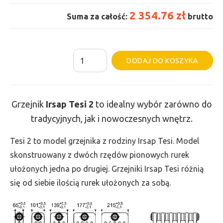
2 354.76 zł
Suma za całość:
brutto
ilość
Al
DODAJ DO KOSZYKA
Grzejnik
Irsap
Tesi
Grzejnik
Irsap Tesi
2
to idealny wybór zarówno do
2
tradycyjnych, jak i nowoczesnych wnętrz.
-
wys.
Tesi 2 to model grzejnika z rodziny Irsap Tesi. Model
865,
skonstruowany z dwóch rzędów pionowych rurek
szer.
ułożonych jedna po drugiej. Grzejniki Irsap Tesi różnią
1170,
się od siebie ilością rurek ułożonych za sobą.
moc
1570