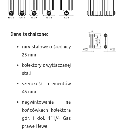
Dane
t
echniczne:
rury stalowe o średnicy
25 mm
kolektory z wytłaczanej
stali
szerokość elementów
45 mm
nagwintowania na
końcówkach kolektora
gór. i dol. 1”1/4 Gas
prawe i lewe