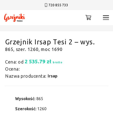
720 855 733
Grzejnik Irsap Tesi 2 – wys.
865, szer. 1260, moc 1690
2 535.79
zł
Cena: od
brutto
Ocena:
Nazwa producenta:
Irsap
Wysokość:
865
Szerokość:
1260