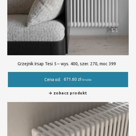
Grzejnik Irsap Tesi 5 – wys. 400, szer. 270, moc 399
671.60
zł
Cena od:
brutto
zobacz produkt