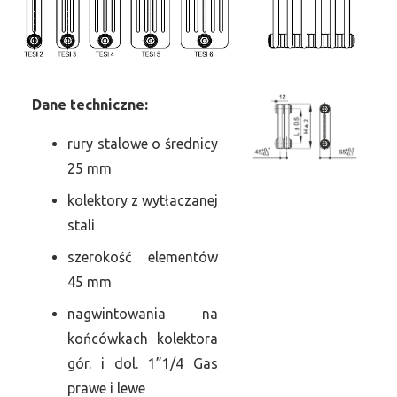
Dane
t
echniczne:
rury stalowe o średnicy
25 mm
kolektory z wytłaczanej
stali
szerokość elementów
45 mm
nagwintowania na
końcówkach kolektora
gór. i dol. 1”1/4 Gas
prawe i lewe