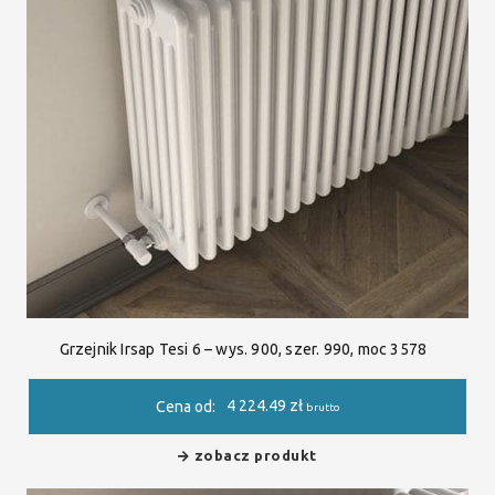
Grzejnik Irsap Tesi 6 – wys. 900, szer. 990, moc 3578
4 224.49
zł
Cena od:
brutto
zobacz produkt