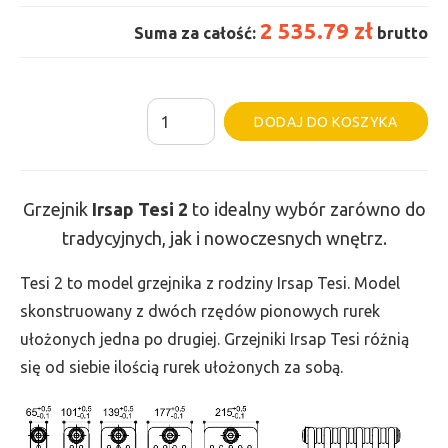
2 535.79 zł
Suma za całość:
brutto
ilość
Al
DODAJ DO KOSZYKA
Grzejnik
Irsap
Tesi
Grzejnik
Irsap Tesi
2
to idealny wybór zarówno do
2
tradycyjnych, jak i nowoczesnych wnętrz.
-
wys.
Tesi 2 to model grzejnika z rodziny Irsap Tesi. Model
865,
skonstruowany z dwóch rzędów pionowych rurek
szer.
ułożonych jedna po drugiej. Grzejniki Irsap Tesi różnią
1260,
się od siebie ilością rurek ułożonych za sobą.
moc
1690