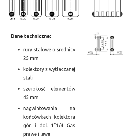
Dane
t
echniczne:
rury stalowe o średnicy
25 mm
kolektory z wytłaczanej
stali
szerokość elementów
45 mm
nagwintowania na
końcówkach kolektora
gór. i dol. 1”1/4 Gas
prawe i lewe