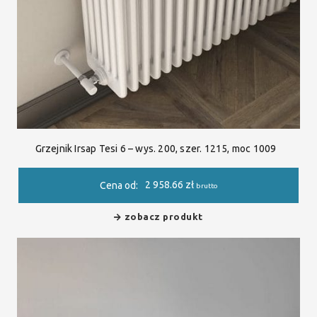
Grzejnik Irsap Tesi 6 – wys. 200, szer. 1215, moc 1009
2 958.66
zł
Cena od:
brutto
zobacz produkt