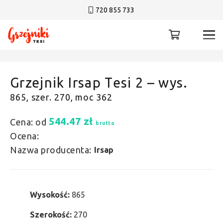
720 855 733
Grzejnik Irsap Tesi 2 – wys.
865, szer. 270, moc 362
544.47
zł
Cena: od
brutto
Ocena:
Nazwa producenta:
Irsap
Wysokość:
865
Szerokość:
270