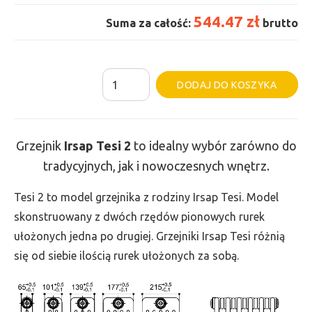
544.47 zł
Suma za całość:
brutto
ilość
Al
DODAJ DO KOSZYKA
Grzejnik
Irsap
Tesi
Grzejnik
Irsap Tesi
2
to idealny wybór zarówno do
2
tradycyjnych, jak i nowoczesnych wnętrz.
-
wys.
Tesi 2 to model grzejnika z rodziny Irsap Tesi. Model
865,
skonstruowany z dwóch rzędów pionowych rurek
szer.
ułożonych jedna po drugiej. Grzejniki Irsap Tesi różnią
270,
się od siebie ilością rurek ułożonych za sobą.
moc
362