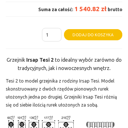
1 540.82 zł
Suma za całość:
brutto
ilość
Al
DODAJ DO KOSZYKA
Grzejnik
Irsap
Tesi
Grzejnik
Irsap Tesi
2
to idealny wybór zarówno do
2
tradycyjnych, jak i nowoczesnych wnętrz.
-
wys.
Tesi 2 to model grzejnika z rodziny Irsap Tesi. Model
865,
skonstruowany z dwóch rzędów pionowych rurek
szer.
ułożonych jedna po drugiej. Grzejniki Irsap Tesi różnią
765,
się od siebie ilością rurek ułożonych za sobą.
moc
1026