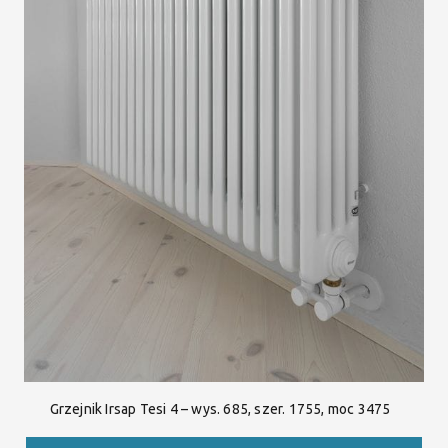
Grzejnik Irsap Tesi 4 – wys. 685, szer. 1755, moc 3475