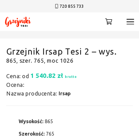
720 855 733
Grzejnik Irsap Tesi 2 – wys.
865, szer. 765, moc 1026
1 540.82
zł
Cena: od
brutto
Ocena:
Nazwa producenta:
Irsap
Wysokość:
865
Szerokość:
765