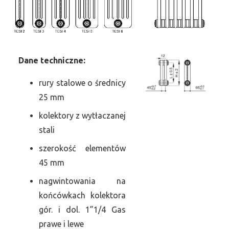
Dane
t
echniczne:
rury stalowe o średnicy
25 mm
kolektory z wytłaczanej
stali
szerokość elementów
45 mm
nagwintowania na
końcówkach kolektora
gór. i dol. 1”1/4 Gas
prawe i lewe