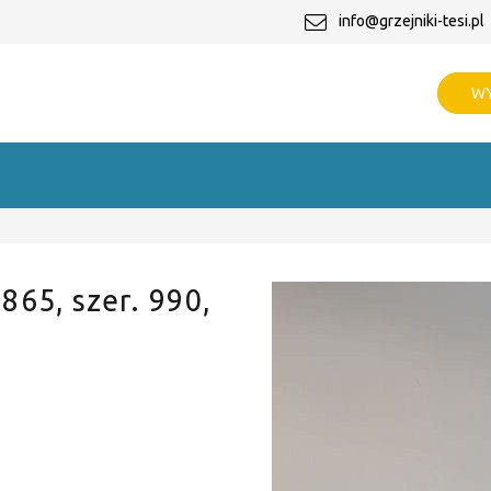
info@grzejniki-tesi.pl
WY
 865, szer. 990,