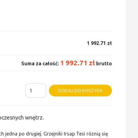
1 992.71 zł
1 992.71 zł
Suma za całość:
brutto
ilość
Alternative:
DODAJ DO KOSZYKA
Grzejnik
Irsap
Tesi
woczesnych wnętrz.
2
-
edna po drugiej. Grzejniki Irsap Tesi różnią się