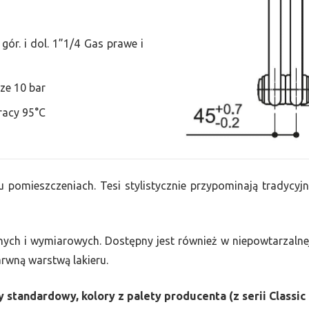
ór. i dol. 1”1/4 Gas prawe i
ze 10 bar
racy 95°C
u pomieszczeniach. Tesi stylistycznie przypominają tradycyjn
nych i wymiarowych. Dostępny jest również w niepowtarzalnej
barwną warstwą lakieru.
 standardowy, kolory z palety producenta (z serii Classic 