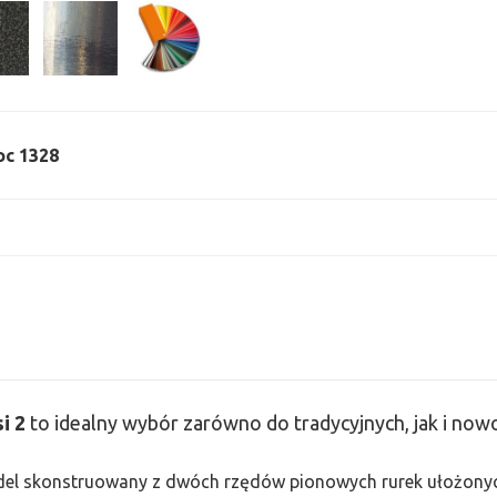
moc 1328
si
2
to idealny wybór zarówno do tradycyjnych, jak i no
odel skonstruowany z dwóch rzędów pionowych rurek ułożonych j